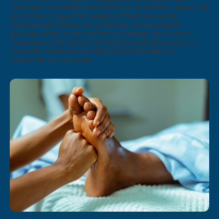
Knetungen und spezielle Drucktechniken zu einer tiefen Entspannung
von Körper und Seele. Mit speziellen Grifftechniken werden
durchblutungsfördernde, entkrampfende, schmerzlindernde
Wirkungen erzielt und der Stoffwechsel angeregt. Bei der Aroma-
Ölmassage wird der entspannende Effekt durch Verwendung von
Aromaölen unterstützt. Die ideale Wohlfühl-Massage zum
Entspannen und Abschalten..