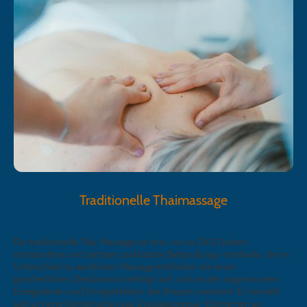
Traditionelle Thaimassage
Die traditionelle Thai-Massage ist eine vor ca 2500 Jahren
entstandene und seitdem praktizierte Behandlungs-methode, die im
Unterschied zu westlichen Massagemethoden die einen
ganzheitlichen Denkansatz verfolgt und sich an den sogenannten
Energielinien und Energiefeldern des Körpers orientiert. Es handelt
sich um eine Kombination aus Druckakupressur-Elementen an