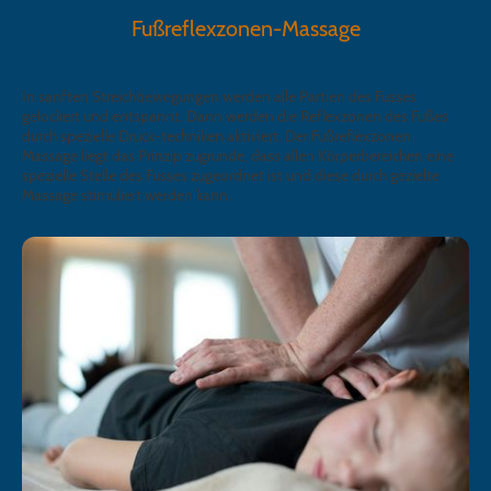
Fußreflexzonen-Massage
In sanften Streichbewegungen werden alle Partien des Fusses
gelockert und entspannt. Dann werden die Reflexzonen des Fußes
durch spezielle Druck-techniken aktiviert. Der Fußreflexzonen
Massage liegt das Prinzip zugrunde, dass allen Körperbereichen eine
spezielle Stelle des Fusses zugeordnet ist und diese durch gezielte
Massage stimuliert werden kann.