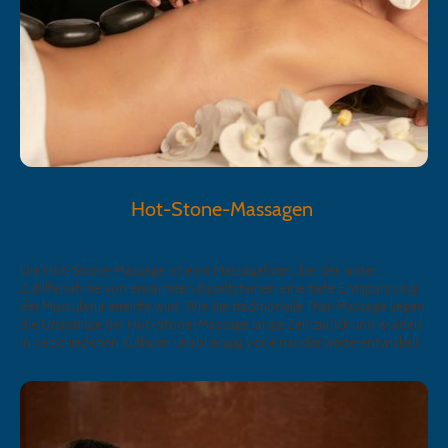
Hot-Stone-Massagen
Die Hot-Stone-Massage ist eine Massageform, bei der unter
Zuhilfenahme von erwärmten Basaltsteinen eine tiefe Entspannung
der Muskulatur erreicht wird. Wie die traditionelle Thai-Massage liegen
die Ursprünge der Hot-Stone-Massage lange Zeit zurück und wurden
in verschiedenen Kulturen unabhängig voneinander weiterentwickelt.