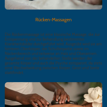
Rücken-Massagen
Die Rückenmassage ist eine klassische Massage, die zur
Entspannung und zur Behandlung bestimmter
Krankheitsbilder durchgeführt wird. Ausgeübt wird sie am
hinteren Oberkörper, der Schulterpartie sowie im
Nackenbereich und teilweise an Hals und Oberarmen.
Ausgehend von der behandelten Stelle werden der
gesamte Körper und auch die Psyche entspannt, da stets
eine Wechselwirkung zwischen Körper, Geist und Seele
stattfindet.