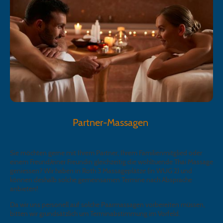
Partner-Massagen
Sie möchten gerne mit Ihrem Partner, Ihrem Familienmitglied oder
einem Freund/einer Freundin gleichzeitig die wohltuende Thai Massage
geniessen? Wir haben in Roth 3 Massageplätze (in WUG 2) und
können deshalb solche gemeinsamen Termine nach Absprache
anbieten!
Da wir uns personell auf solche Paarmassagen vorbereiten müssen,
bitten wir grundsätzlich um Terminabstimmung im Vorfeld.